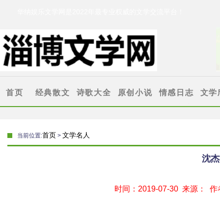
华纳娱乐文学网是2022年最专业权威的文学交流平台！
华纳娱乐文学网
[www.321dvd.com]
首页
经典散文
诗歌大全
原创小说
情感日志
文学
抒情散文
古代诗歌
伤感故事
情感文章
华纳娱
叙事散文
格律诗
爱情小说
爱情故事
乐专题
首页
文学名人
当前位置:
>
励志文章
现代诗歌
心情随笔
沈杰
时间：2019-07-30 来源